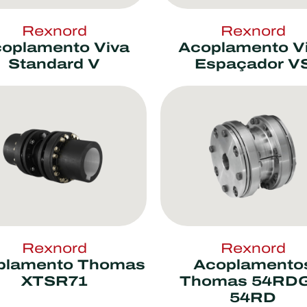
Rexnord
Rexnord
oplamento Viva
Acoplamento V
Standard V
Espaçador V
Rexnord
Rexnord
plamento Thomas
Acoplamento
XTSR71
Thomas 54RDG
54RD