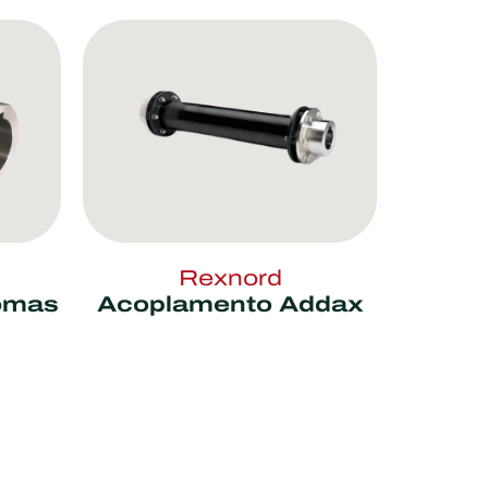
Rexnord
omas
Acoplamento Addax