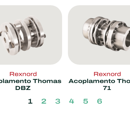
Rexnord
Rexnord
plamento Thomas
Acoplamento Th
DBZ
71
1
2
3
4
5
6