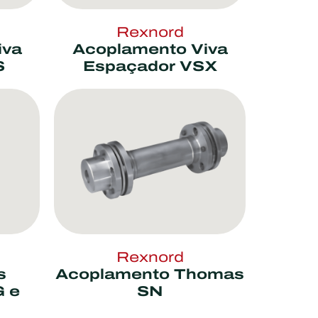
Rexnord
iva
Acoplamento Viva
S
Espaçador VSX
Rexnord
s
Acoplamento Thomas
 e
SN