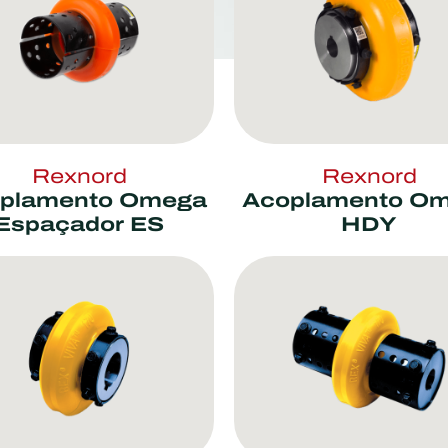
Rexnord
Rexnord
plamento Omega
Acoplamento O
Espaçador ES
HDY