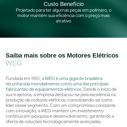
Custo Benefício
Projetado para ter algumas peças em polímero, o
motor mantém sua eficiência com o preço mais
atrativo
Saiba mais sobre os Motores Elétricos
WEG
Fundada em 1961, a
WEG é uma gigante brasileira
reconhecida mundialmente como uma das principais
fabricantes de equipamentos elétricos
. Desde o início de
sua trajetória, a empresa destacou-se pela excelência na
produção de motores elétricos, consolidando-se como
líder nesse segmento. Com um compromisso constante
com a inovação, a WEG mantém um investimento
contínuo em pesquisa e desenvolvimento, garantindo a
oferta de soluções tecnologicamente avançadas.