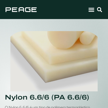
Nylon 6.6/6 (PA 6.6/6)
O Nylon 6.6/6 é um tipo de polímero termoplástico