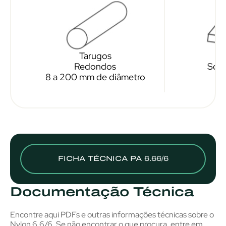
Tarugos
C
Redondos
Sob 
8 a 200 mm de diâmetro
FICHA TÉCNICA PA 6.66/6
Documentação Técnica
Encontre aqui PDFs e outras informações técnicas sobre o
Nylon 6.6/6. Se não encontrar o que procura, entre em