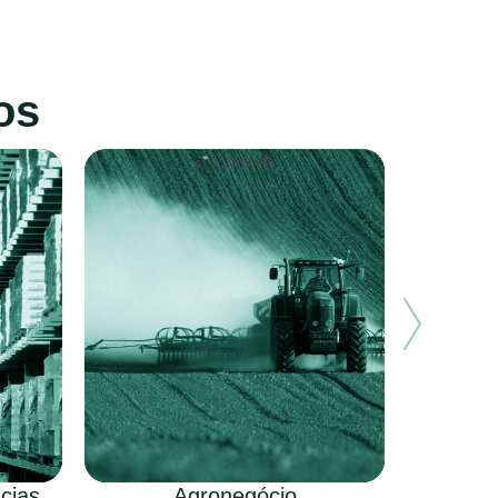
os
cias
Agronegócio