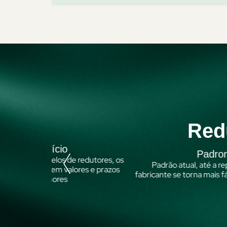
Red
Padronização
dutores, os
Padrão atual, até a reposição dele por outro
s e prazos
fabricante se torna mais fácil em caso de emergên