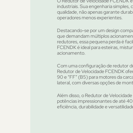
O Redutor de Velocidade FCENDK é u
industriais. Sua engenharia simples,
qualidade, não apenas garante durab
operadores menos experientes.
Destacando-se por um design compa
que demandam múltiplos acionament
redutores, essa pequena perda é fac
FCENDK é ideal para esteiras, mistu
acionamento.
Com uma configuração de redutor du
Redutor de Velocidade FCENDK oferec
90 e “FF” (B5) para motores da carca
lateral, com diversas opções de mo
Além disso, o Redutor de Velocidad
potências impressionantes de até 40
eficiência, durabilidade e versatilida