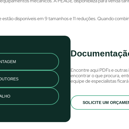
quipamentos mecânicos. A PEAGE disponibiliza para venda tant
s e estão disponíveis em 9 tamanhos e 11 reduções. Quando combin
Documentação
ONTAGEM
Encontre aqui PDFs e outras 
encontrar o que procura, en
EDUTORES
equipe de especialistas ficará 
BALHO
SOLICITE UM ORÇAME