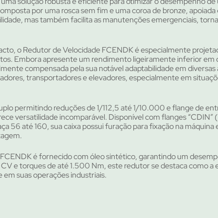
ma solução robusta e eficiente para otimizar o desempenho d
 composta por uma rosca sem fim e uma coroa de bronze, apoiada 
ilidade, mas também facilita as manutenções emergenciais, tor
cto, o Redutor de Velocidade FCENDK é especialmente projeta
os. Embora apresente um rendimento ligeiramente inferior em
ilmente compensada pela sua notável adaptabilidade em diversas 
radores, transportadores e elevadores, especialmente em situaç
plo permitindo reduções de 1/112,5 até 1/10.000 e flange de en
e versatilidade incomparável. Disponível com flanges “CDIN” (
ça 56 até 160, sua caixa possui furação para fixação na máquina 
ntagem.
e FCENDK é fornecido com óleo sintético, garantindo um desemp
 CV e torques de até 1.500 Nm, este redutor se destaca como a 
de em suas operações industriais.