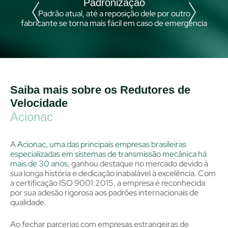
Padronização
 os
Padrão atual, até a reposição dele por outro
 de
fabricante se torna mais fácil em caso de emergência
Saiba mais sobre os Redutores de
Velocidade
Acionac
A
Acionac, uma das principais empresas brasileiras
especializadas em sistemas de transmissão mecânica há
mais de 30 anos
, ganhou destaque no mercado devido à
sua longa história e dedicação inabalável à excelência. Com
a certificação ISO 9001:2015, a empresa é reconhecida
por sua adesão rigorosa aos padrões internacionais de
qualidade.
Ao fechar parcerias com empresas estrangeiras de